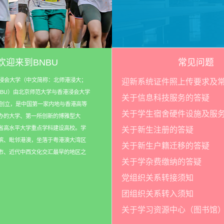
欢迎来到BNBU
常见问题
浸会大学（中文简称：北师港浸大；
迎新系统证件照上传要求及
NBU）由北京师范大学与香港浸会大学
关于信息科技服务的答疑
携手创立，是中国第一家内地与香港高等
关于学生宿舍硬件设施及服
办的大学、第一所创新的博雅型大
省高水平大学重点学科建设高校。学
关于新生注册的答疑
滨、毗邻港澳，坐落于粤港澳大湾区
关于新生户籍迁移的答疑
市、近代中西文化交汇最早的地区之
关于学杂费缴纳的答疑
党组织关系转接须知
团组织关系转入须知