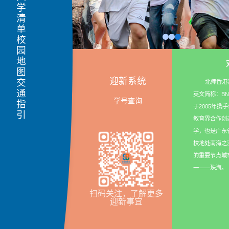
入学清单
校园地图
迎新系统
交通指引
北师香港
英文简称：B
学号查询
于2005年
教育界合作创
学，也是广东
校地处南海之
的重要节点城
一——珠海。
扫码关注，了解更多
迎新事宜