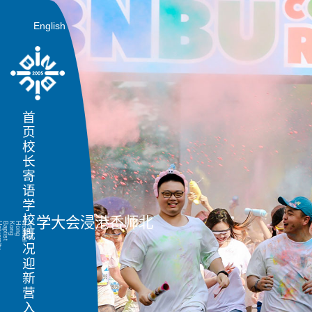
English
首页
校长寄语
学校概况
北师香港浸会大学
y
B
e
ijin
g
N
o
r
m
a
l-
H
o
n
g
K
o
n
g
B
a
p
t
is
t
U
n
iv
e
r
s
it
迎新营